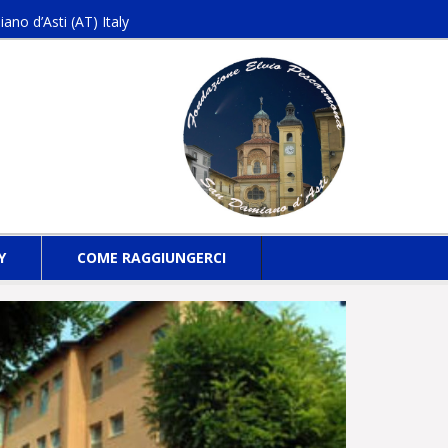
o d’Asti (AT) Italy
Y
COME RAGGIUNGERCI