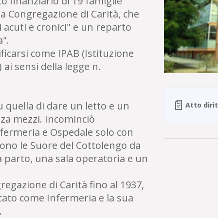
to finanziario di 19 famiglie
ta Congregazione di Carità, che
acuti e cronici" e un reparto
a".
ficarsi come IPAB (Istituzione
ai sensi della legge n.
📄
u quella di dare un letto e un
Atto diri
nza mezzi. Incominciò
fermeria e Ospedale solo con
rono le Suore del Cottolengo da
 parto, una sala operatoria e un
egazione di Carità fino al 1937,
icato come Infermeria e la sua
.