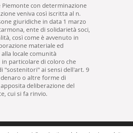
one Piemonte con determinazione
ione veniva così iscritta al n.
rsone giuridiche in data 1 marzo
armona, ente di solidarietà soci,
lità, così come è avvenuto in
aborazione materiale ed
 alla locale comunità
in particolare di coloro che
sostenitori" ai sensi dell'art. 9
 denaro o altre forme di
 apposita deliberazione del
, cui si fa rinvio.
e - San Damiano d'Asti - Piazza IV novembre – 14015 – San Damiano d’Asti (AT) It