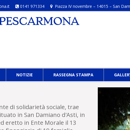
na.it
0141 971334
Piazza IV novembre – 14015 – San Damian
O PESCARMONA
NOTIZIE
RASSEGNA STAMPA
GALLER
e di solidarietà sociale, trae
situato in San Damiano d'Asti, in
d eretto in Ente Morale il 13