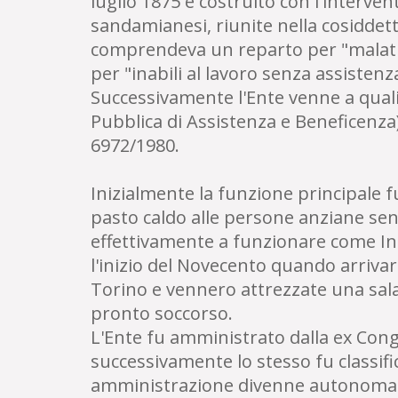
luglio 1875 e costruito con l'interven
sandamianesi, riunite nella cosiddet
comprendeva un reparto per "malati 
per "inabili al lavoro senza assistenz
Successivamente l'Ente venne a quali
Pubblica di Assistenza e Beneficenza) 
6972/1980.
Inizialmente la funzione principale f
pasto caldo alle persone anziane se
effettivamente a funzionare come In
l'inizio del Novecento quando arriva
Torino e vennero attrezzate una sala
pronto soccorso.
L'Ente fu amministrato dalla ex Congr
successivamente lo stesso fu classif
amministrazione divenne autonoma